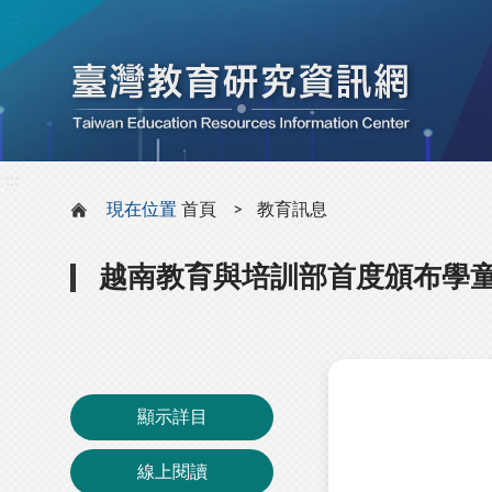
:::
:::
現在位置
首頁
教育訊息
越南教育與培訓部首度頒布學
顯示詳目
線上閱讀