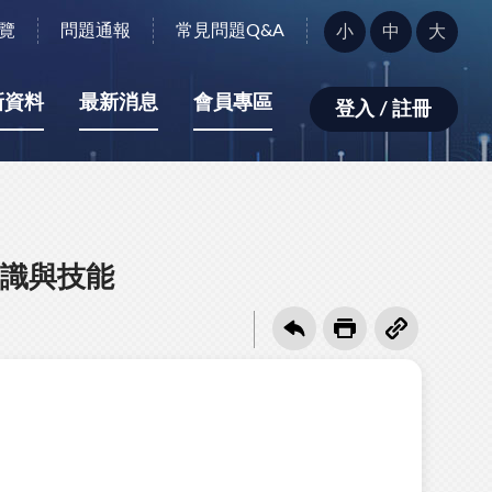
字
覽
問題通報
常見問題Q&A
小
中
大
型
大
小：
新資料
最新消息
會員專區
登入 / 註冊
識與技能