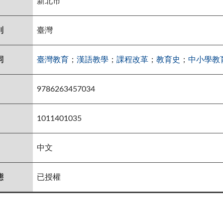
新北市
別
臺灣
詞
臺灣教育
；
漢語教學
；
課程改革
；
教育史
；
中小學教
9786263457034
1011401035
中文
態
已授權