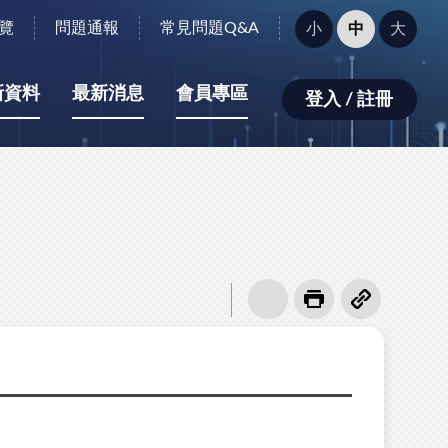
字
覽
問題通報
常見問題Q&A
小
中
大
型
大
小：
新資料
最新消息
會員專區
登入 / 註冊