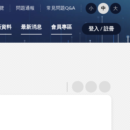
字
覽
問題通報
常見問題Q&A
小
中
大
型
大
小：
新資料
最新消息
會員專區
登入 / 註冊