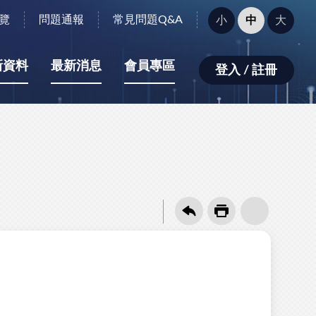
字
覽
問題通報
常見問題Q&A
小
中
大
型
大
小：
新資料
最新消息
會員專區
登入 / 註冊