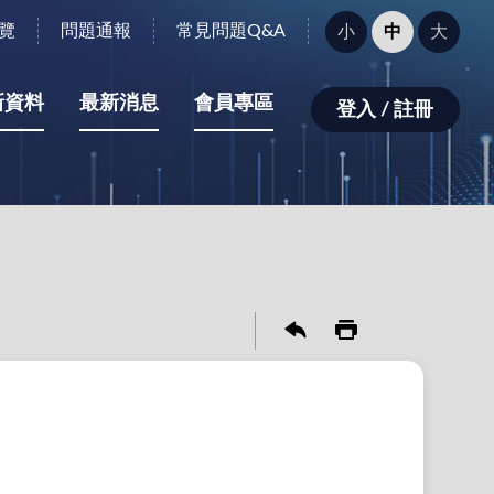
字
覽
問題通報
常見問題Q&A
小
中
大
型
大
小：
新資料
最新消息
會員專區
登入 / 註冊