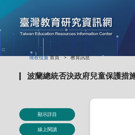
:::
:::
現在位置
首頁
教育訊息
波蘭總統否決政府兒童保護措
顯示詳目
線上閱讀