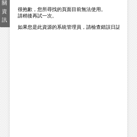
關
資
訊