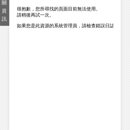
關
資
訊