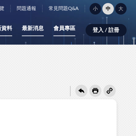
字
覽
問題通報
常見問題Q&A
小
中
大
型
大
小：
新資料
最新消息
會員專區
登入 / 註冊