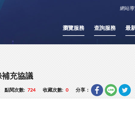
網站導
瀏覽服務
查詢服務
最
錄補充協議
點閱次數:
724
收藏次數:
0
分享：