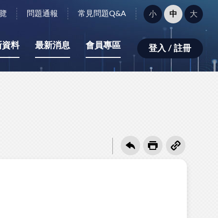
字
覽
問題通報
常見問題Q&A
小
中
大
型
大
小：
新資料
最新消息
會員專區
登入 / 註冊