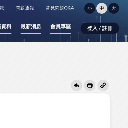
字
覽
問題通報
常見問題Q&A
小
中
大
型
大
小：
新資料
最新消息
會員專區
登入 / 註冊