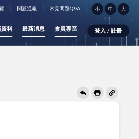
字
覽
問題通報
常見問題Q&A
小
中
大
型
大
小：
新資料
最新消息
會員專區
登入 / 註冊