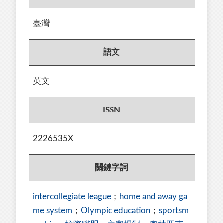
臺灣
語文
英文
ISSN
2226535X
關鍵字詞
intercollegiate league
；
home and away ga
me system
；
Olympic education
；
sportsm