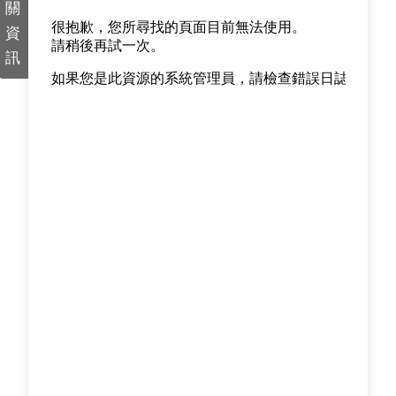
關
資
訊