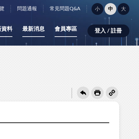
字
覽
問題通報
常見問題Q&A
小
中
大
型
大
小：
新資料
最新消息
會員專區
登入 / 註冊