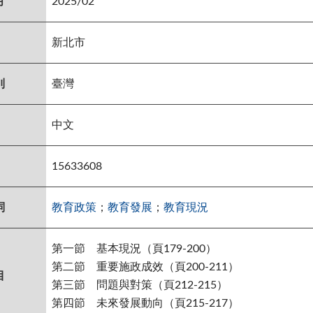
月
2025/02
新北市
別
臺灣
中文
15633608
詞
教育政策
；
教育發展
；
教育現況
第一節 基本現況（頁179-200）
第二節
重要施政成效
（頁200-211）
目
第三節
問題與對策（頁212-215）
第四節
未來發展動向（頁215-217）