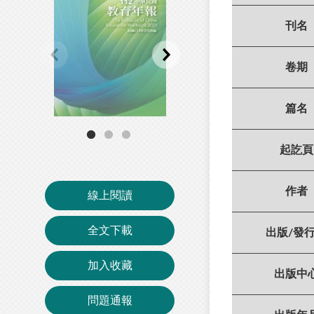
刊名
卷期
篇名
起訖頁
作者
線上閱讀
全文下載
出版/發
加入收藏
出版中
問題通報