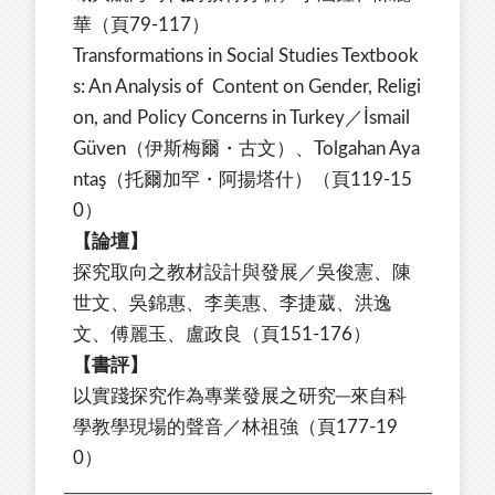
華（頁79-117）
Transformations in Social Studies Textbook
s: An Analysis of Content on Gender, Religi
on, and Policy Concerns in Turkey／İsmail
Güven（伊斯梅爾・古文）、Tolgahan Aya
ntaş（托爾加罕・阿揚塔什）（頁119-15
0）
【論壇】
探究取向之教材設計與發展／吳俊憲、陳
世文、吳錦惠、李美惠、李捷葳、洪逸
文、傅麗玉、盧政良（頁151-176）
【書評】
以實踐探究作為專業發展之研究─來自科
學教學現場的聲音／林祖強（頁177-19
0）