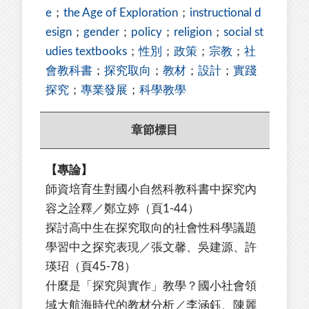
e
；
the Age of Exploration
；
instructional d
esign
；
gender
；
policy
；
religion
；
social st
udies textbooks
；
性別
；
政策
；
宗教
；
社
會教科書
；
探究取向
；
教材
；
設計
；
實踐
探究
；
專業發展
；
科學教學
章節標目
【專論】
師資培育生對國小自然科教科書中探究內
容之詮釋／鄭立婷（頁1-44）
探討高中生在探究取向的社會性科學議題
學習中之探究表現／張文馨、吳建源、許
瑛玿（頁45-78）
什麼是「探究與實作」教學？國小社會領
域大航海時代的教材分析／李涵鈺、陳麗