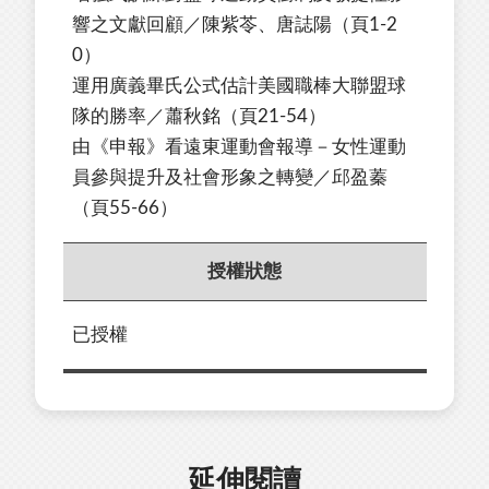
響之文獻回顧
／
陳紫苓、唐誌陽
（頁1-2
0）
運用廣義畢氏公式估計美國職棒大聯盟球
隊的勝率
／
蕭秋銘
（頁21-54）
由《申報》看遠東運動會報導－女性運動
員參與提升及社會形象之轉變
／
邱盈蓁
（頁55-66）
授權狀態
已授權
延伸閱讀