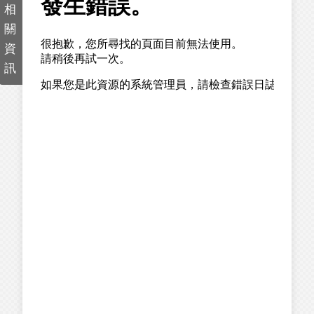
相
關
資
訊