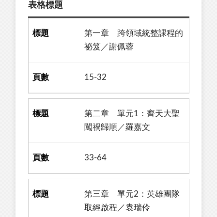
表格標題
第一章 跨領域統整課程的
祕笈／謝佩蓉
15-32
第二章 單元1：齊天大聖
闖禍歸順／羅嘉文
33-64
第三章 單元2：英雄團隊
取經啟程／袁瑞伶