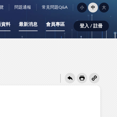
字
覽
問題通報
常見問題Q&A
小
中
大
型
大
小：
新資料
最新消息
會員專區
登入 / 註冊