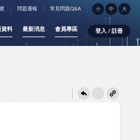
字
覽
問題通報
常見問題Q&A
小
中
大
型
大
小：
新資料
最新消息
會員專區
登入 / 註冊