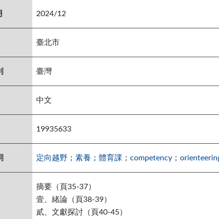
月
2024/12
臺北市
別
臺灣
中文
19935633
詞
定向越野
；
素養
；
體育課
；
competency
；
orienteerin
摘要（頁35-37）
壹、緒論（頁38-39）
貳、文獻探討（頁40-45）