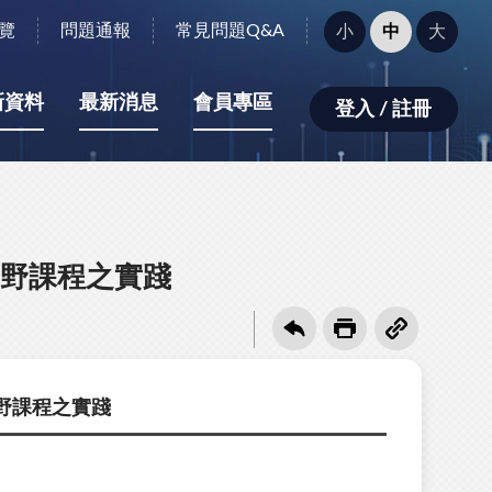
字
覽
問題通報
常見問題Q&A
小
中
大
型
大
小：
新資料
最新消息
會員專區
登入 / 註冊
野課程之實踐
野課程之實踐