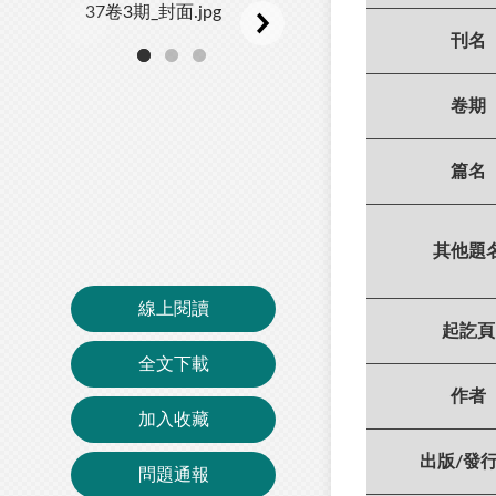
刊名
卷期
篇名
其他題
線上閱讀
起訖頁
全文下載
作者
加入收藏
出版/發
問題通報