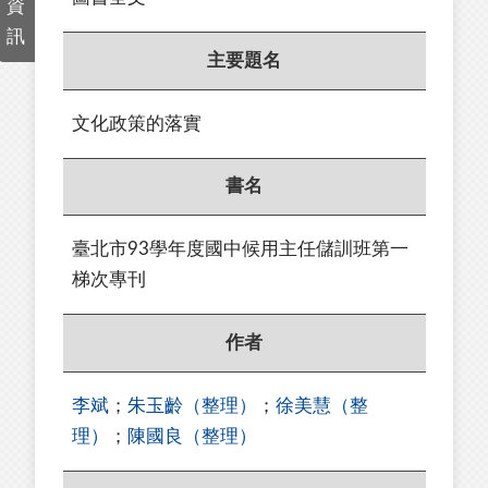
資
訊
主要題名
文化政策的落實
書名
臺北市93學年度國中候用主任儲訓班第一
梯次專刊
作者
李斌
；
朱玉齡（整理）
；
徐美慧（整
理）
；
陳國良（整理）