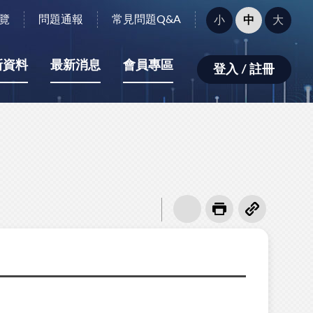
字
覽
問題通報
常見問題Q&A
小
中
大
型
大
小：
新資料
最新消息
會員專區
登入 / 註冊