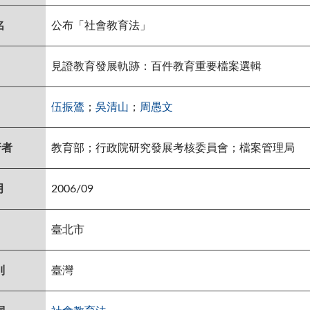
名
公布「社會教育法」
見證教育發展軌跡：百件教育重要檔案選輯
伍振鷟
；
吳清山
；
周愚文
行者
教育部；行政院研究發展考核委員會；檔案管理局
月
2006/09
臺北市
別
臺灣