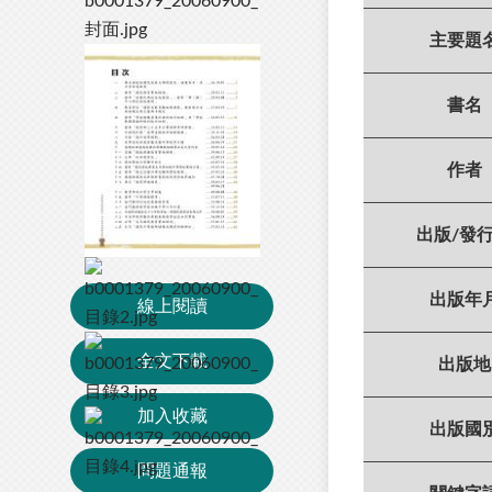
主要題
書名
作者
出版/發
出版年
線上閱讀
全文下載
出版地
加入收藏
出版國
問題通報