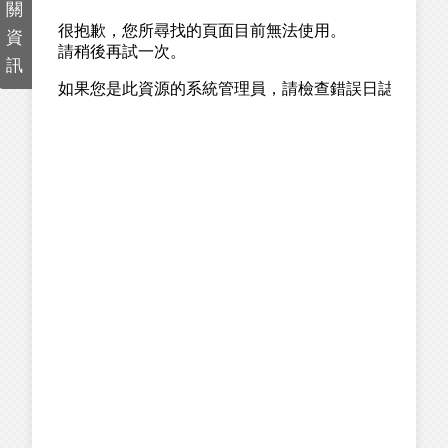
關
資
訊