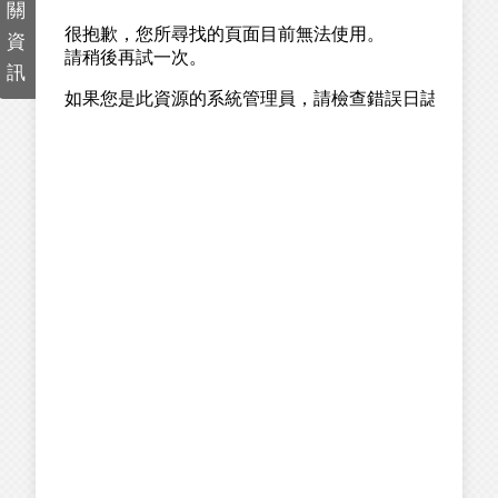
關
資
訊