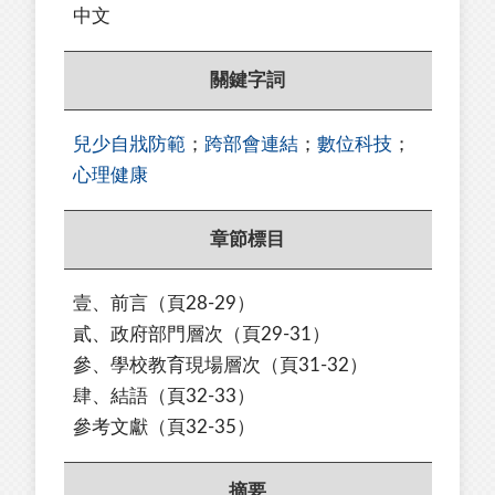
中文
關鍵字詞
兒少自戕防範
；
跨部會連結
；
數位科技
；
心理健康
章節標目
壹、前言
（頁
28-29
）
貳、政府部門層次
（頁
29-31
）
參、學校教育現場層次
（頁
31-32
）
肆、結語
（頁
32-33
）
參考文獻
（頁
32-35
）
摘要