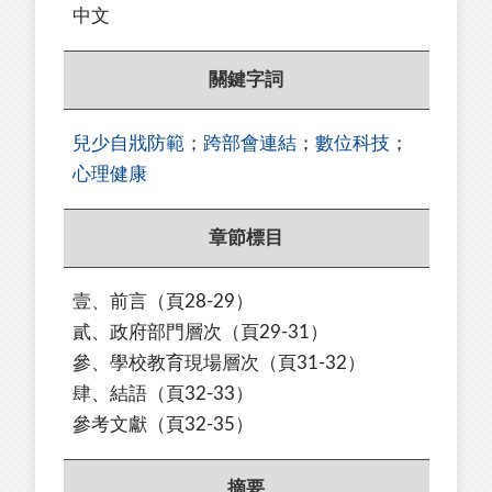
中文
關鍵字詞
兒少自戕防範
；
跨部會連結
；
數位科技
；
心理健康
章節標目
壹、前言
（頁
28-29
）
貳、政府部門層次
（頁
29-31
）
參、學校教育現場層次
（頁
31-32
）
肆、結語
（頁
32-33
）
參考文獻
（頁
32-35
）
摘要