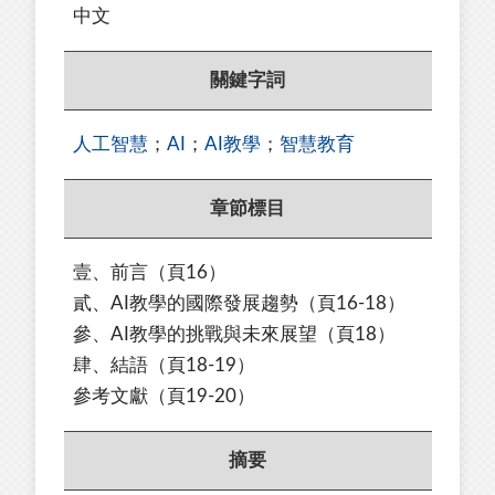
中文
關鍵字詞
人工智慧
；
AI
；
AI教學
；
智慧教育
章節標目
壹、前言
（頁
16
）
貳、AI教學的國際發展趨勢
（頁
16-18
）
參、AI教學的挑戰與未來展望
（頁
18
）
肆、結語
（頁
18-19
）
參考文獻
（頁
19-20
）
摘要