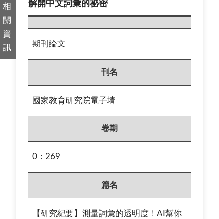
解開中文詞彙的祕密
相
關
資
期刊論文
訊
刊名
國家教育研究院電子埥
卷期
0：269
篇名
【研究紀要】測量詞彙的透明度！AI幫你