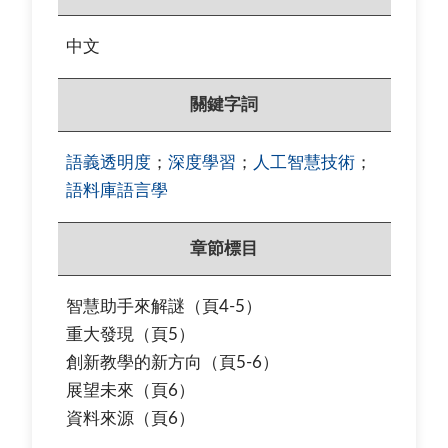
中文
關鍵字詞
語義透明度
；
深度學習
；
人工智慧技術
；
語料庫語言學
章節標目
智慧助手來解謎
（頁
4-5）
重大發現
（頁
5
）
創新教學的新方向
（頁
5-6
）
展望未來
（頁
6
）
資料來源
（頁
6
）