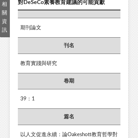
對DeSeCo素養教育建議的可能貢獻
相
關
資
期刊論文
訊
刊名
教育實踐與研究
卷期
39：1
篇名
以人文促進永續：論Oakeshott教育哲學對