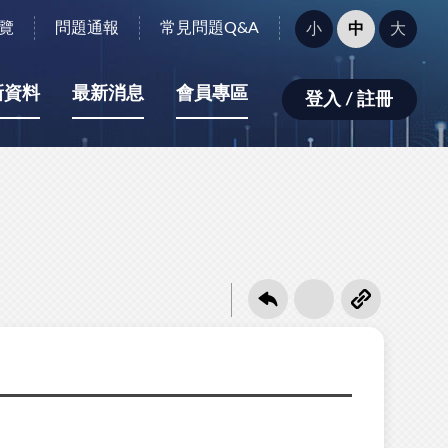
字
覽
問題通報
常見問題Q&A
小
中
大
型
大
小：
新資料
最新消息
會員專區
登入 / 註冊