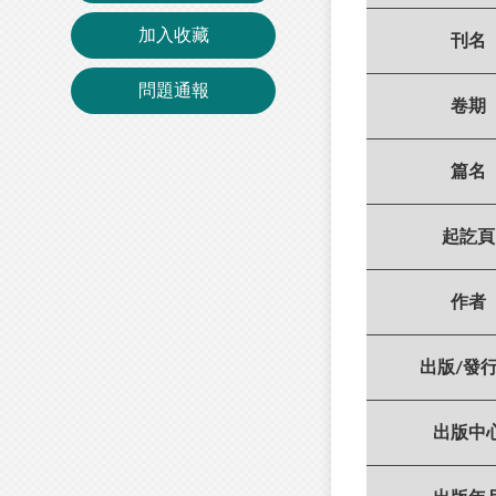
加入收藏
刊名
問題通報
卷期
篇名
起訖頁
作者
出版/發
出版中