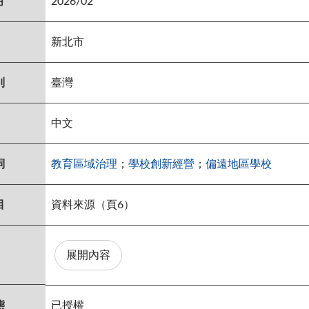
月
2026/02
新北市
別
臺灣
中文
詞
教育區域治理
；
學校創新經營
；
偏遠地區學校
目
資料來源（頁6）
展開內容
態
已授權