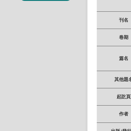
刊名
卷期
篇名
其他題
起訖頁
作者