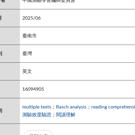
行者
中國測驗學會編輯委員會
月
2025/06
臺南市
別
臺灣
英文
16094905
multiple texts
；
Rasch analysis
；
reading comprehens
詞
測驗效度驗證
；
閱讀理解