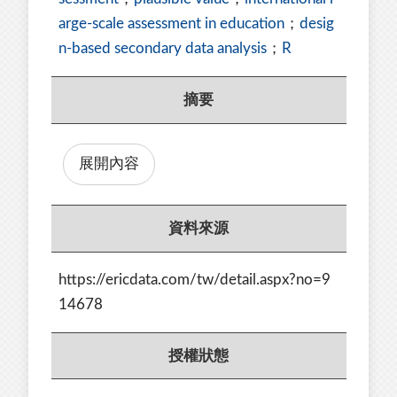
arge-scale assessment in education
；
desig
n-based secondary data analysis
；
R
摘要
展開內容
資料來源
https://ericdata.com/tw/detail.aspx?no=9
14678
授權狀態