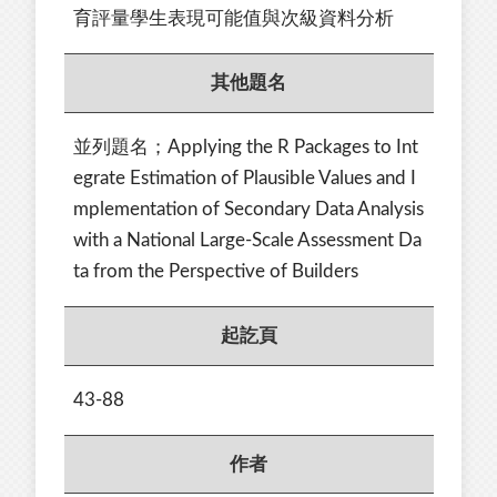
育評量學生表現可能值與次級資料分析
其他題名
並列題名；Applying the R Packages to Int
egrate Estimation of Plausible Values and I
mplementation of Secondary Data Analysis
with a National Large-Scale Assessment Da
ta from the Perspective of Builders
起訖頁
43-88
作者