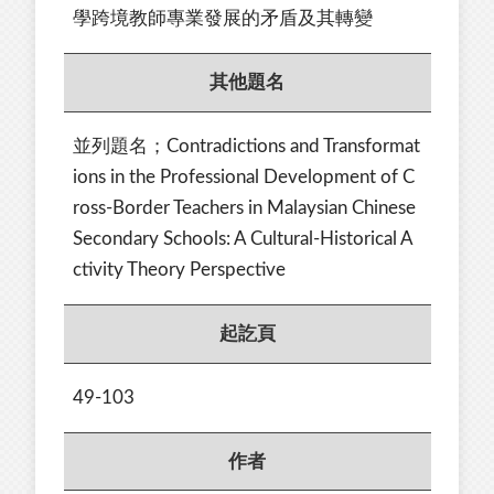
學跨境教師專業發展的矛盾及其轉變
其他題名
並列題名；Contradictions and Transformat
ions in the Professional Development of C
ross-Border Teachers in Malaysian Chinese
Secondary Schools: A Cultural-Historical A
ctivity Theory Perspective
起訖頁
49-103
作者