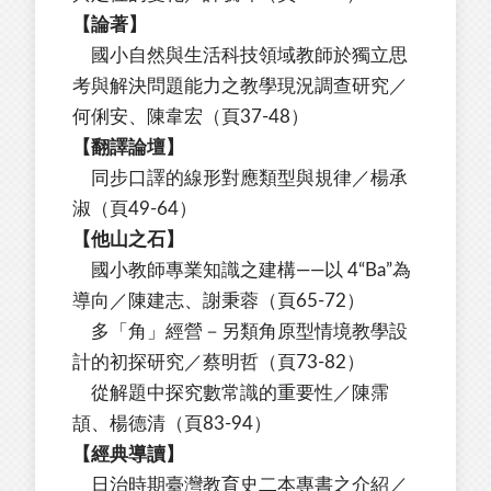
【論著】
國小自然與生活科技領域教師於獨立思
考與解決問題能力之教學現況調查研究／
何俐安、陳韋宏（頁37-48）
【翻譯論壇】
同步口譯的線形對應類型與規律／楊承
淑（頁49-64）
【他山之石】
國小教師專業知識之建構——以 4“Ba”為
導向／陳建志、謝秉蓉（頁65-72）
多「角」經營－另類角原型情境教學設
計的初探研究／蔡明哲（頁73-82）
從解題中探究數常識的重要性／陳霈
頡、楊德清（頁83-94）
【經典導讀】
日治時期臺灣教育史二本專書之介紹／