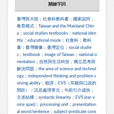
關鍵字詞
臺灣與大陸
；
社會科教科書
；
國家認同
；
教育模式
；
Taiwan and the Mainland Chin
a
；
social studies textbooks
；
national iden
tity
；
educational mode
；
社會科
；
教科
書
；
臺灣圖像
；
臺灣定位
；
social studie
s
；
textbook
；
image of Taiwan
；
national o
rientation
；
自然與生活科技
；
獨立思考與
解決問題
；
the area of science and technol
ogy
；
independent thinking and problem s
olving ability
；
順譯
；
EVS（耳聽與口說的
間距）
；
訊息處理單元
；
句前引介成份
；
主述結構
；
syntactic linearity
；
EVS (ear-v
oice span)
；
processing unit
；
presentation
al word/sentence
；
subject-predicate cons