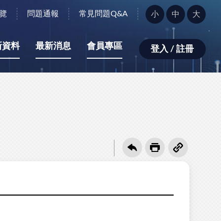
字
覽
問題通報
常見問題Q&A
小
中
大
型
大
小：
新資料
最新消息
會員專區
登入 / 註冊