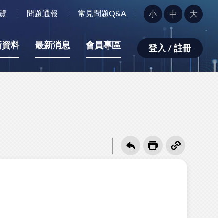
字
覽
問題通報
常見問題Q&A
小
中
大
型
大
小：
新資料
最新消息
會員專區
登入 / 註冊