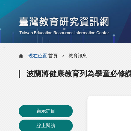
:::
:::
現在位置
首頁
教育訊息
波蘭將健康教育列為學童必修
顯示詳目
線上閱讀