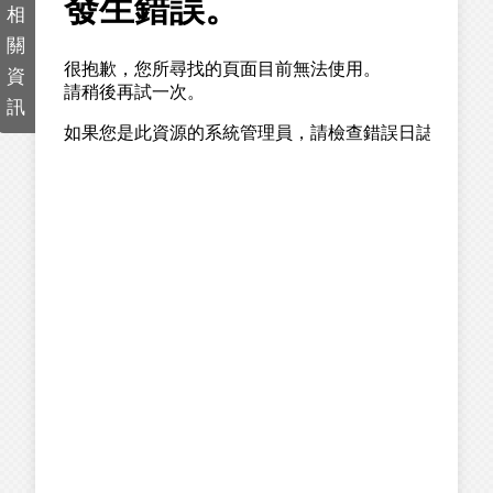
相
關
資
訊