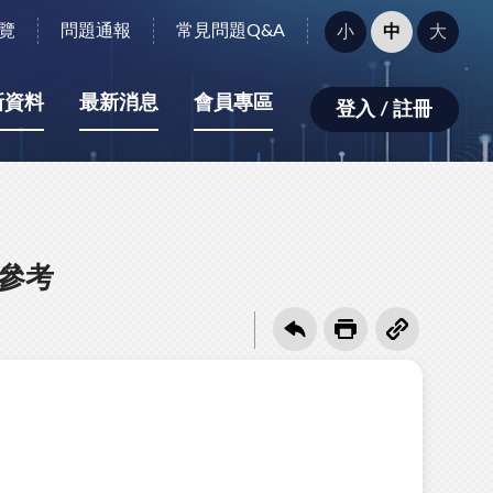
字
覽
問題通報
常見問題Q&A
小
中
大
型
大
小：
新資料
最新消息
會員專區
登入 / 註冊
要參考