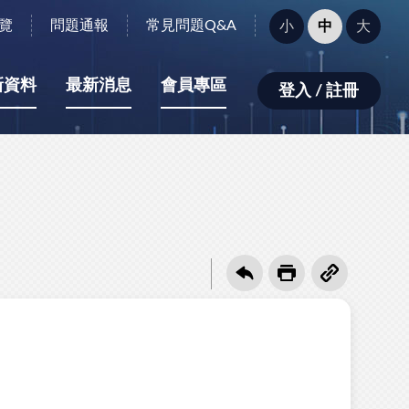
字
覽
問題通報
常見問題Q&A
小
中
大
型
大
小：
新資料
最新消息
會員專區
登入 / 註冊