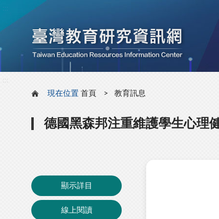
:::
:::
現在位置
首頁
教育訊息
德國黑森邦注重維護學生心理
顯示詳目
線上閱讀