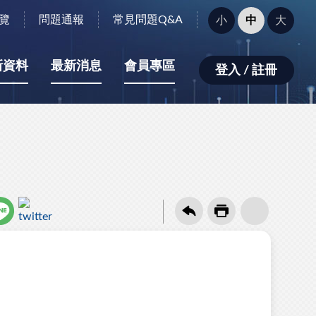
字
覽
問題通報
常見問題Q&A
小
中
大
型
大
小：
新資料
最新消息
會員專區
登入 / 註冊