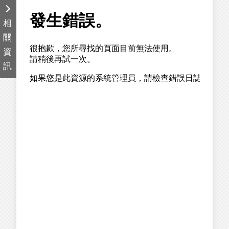
相
關
資
訊