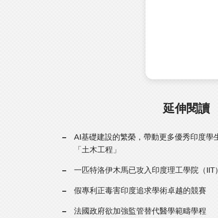
延伸閱讀
AI基礎建設的繁榮，帶動更多優秀印度學
「土木工程」
一匹特洛伊木馬已攻入印度理工學院（IIT
假專利正毒害印度追求學術卓越的競賽
法國政府欲加強監管替代醫學範疇學程