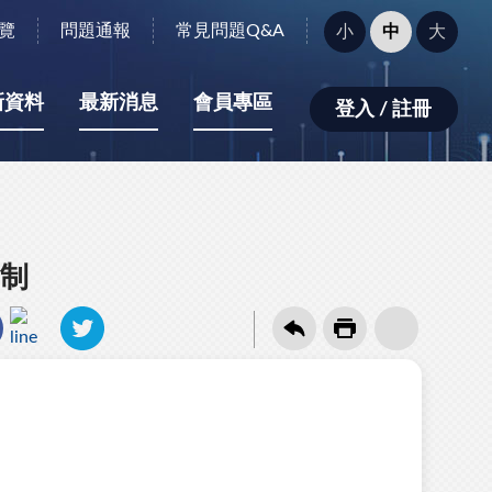
字
覽
問題通報
常見問題Q&A
小
中
大
型
大
小：
新資料
最新消息
會員專區
登入 / 註冊
制