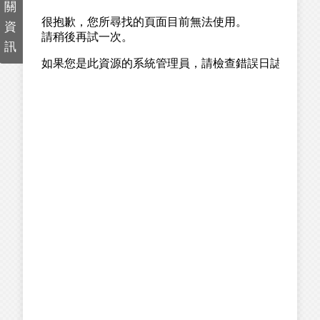
關
資
訊