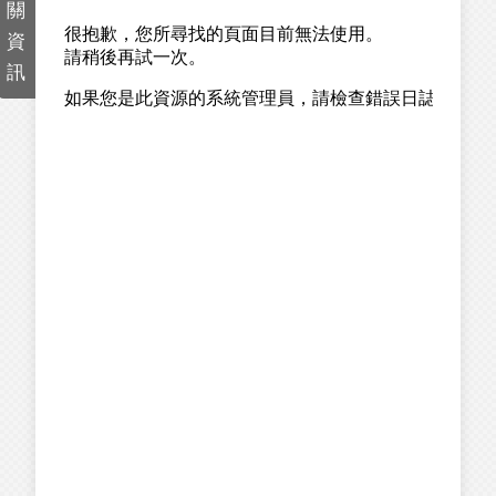
關
資
訊