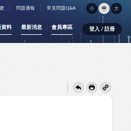
字
覽
問題通報
常見問題Q&A
小
中
大
型
大
小：
新資料
最新消息
會員專區
登入 / 註冊