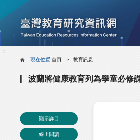
:::
:::
現在位置
首頁
教育訊息
波蘭將健康教育列為學童必修
顯示詳目
線上閱讀