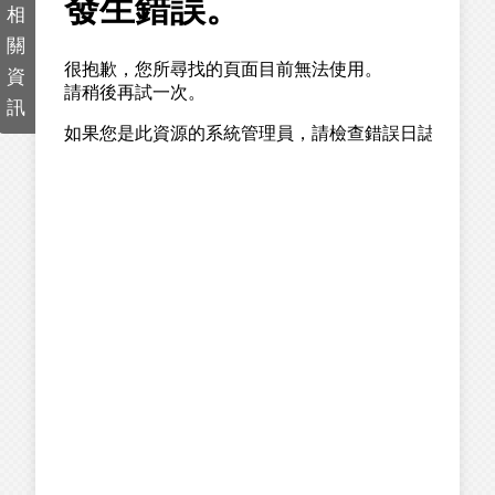
相
關
資
訊