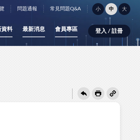
字
覽
問題通報
常見問題Q&A
小
中
大
型
大
小：
新資料
最新消息
會員專區
登入 / 註冊