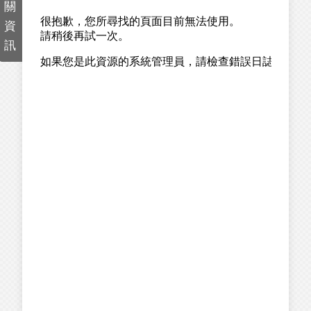
關
資
訊