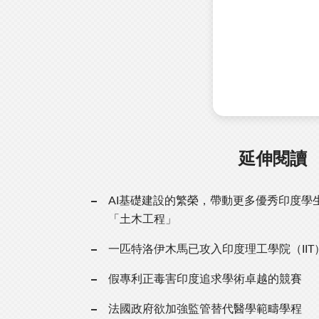
延伸閱讀
AI基礎建設的繁榮，帶動更多優秀印度學
「土木工程」
一匹特洛伊木馬已攻入印度理工學院（IIT
假專利正毒害印度追求學術卓越的競賽
法國政府欲加強監管替代醫學範疇學程