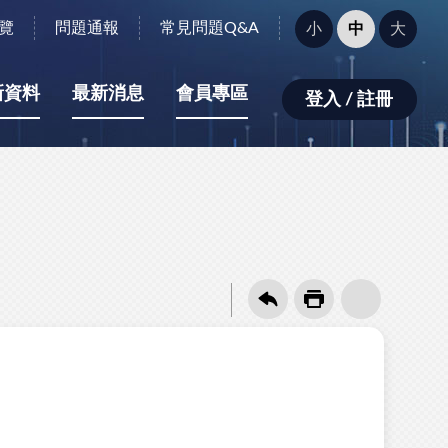
字
覽
問題通報
常見問題Q&A
小
中
大
型
大
小：
新資料
最新消息
會員專區
登入 / 註冊